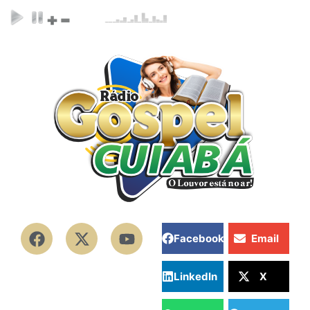
Facebook
Email
LinkedIn
X