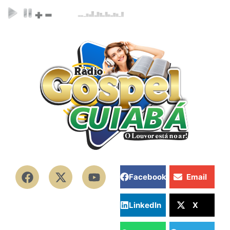
Facebook
Email
LinkedIn
X