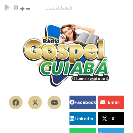
Facebook
Email
LinkedIn
X