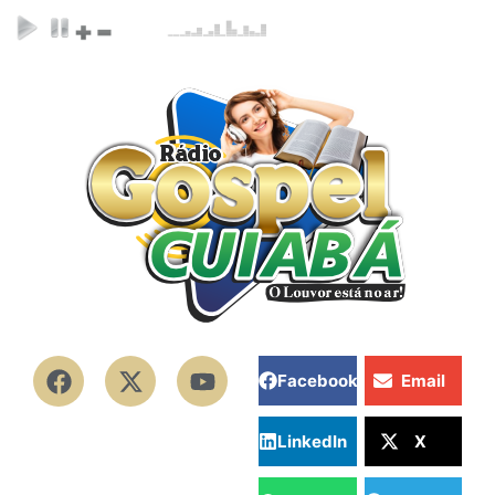
Facebook
Email
LinkedIn
X