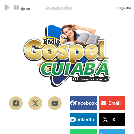
Facebook
Email
LinkedIn
X