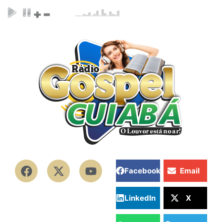
Facebook
Email
LinkedIn
X