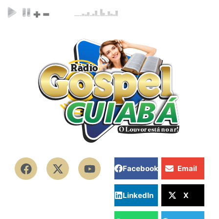
Facebook
Email
LinkedIn
X