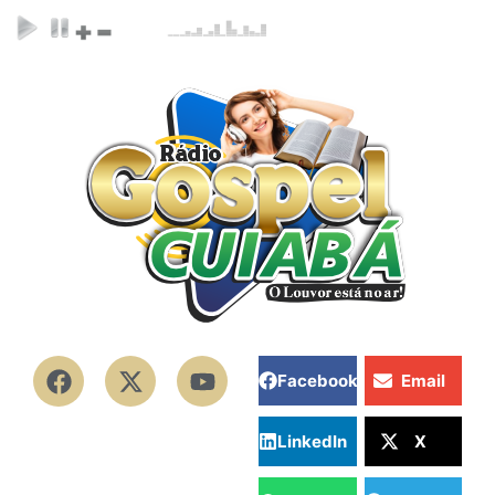
Facebook
Email
LinkedIn
X