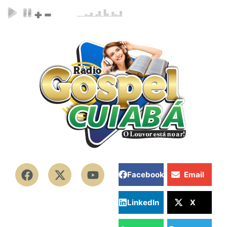
Facebook
Email
LinkedIn
X