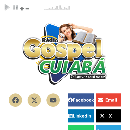
Facebook
Email
LinkedIn
X