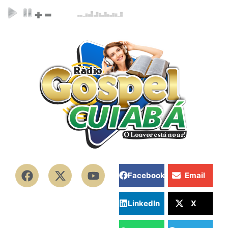
Facebook
Email
LinkedIn
X