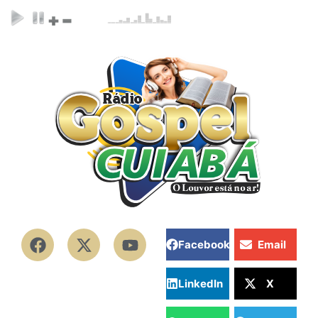
Facebook
Email
LinkedIn
X