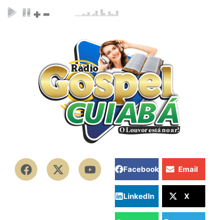
Facebook
Email
LinkedIn
X