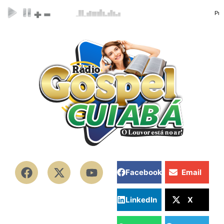
Facebook
Email
LinkedIn
X