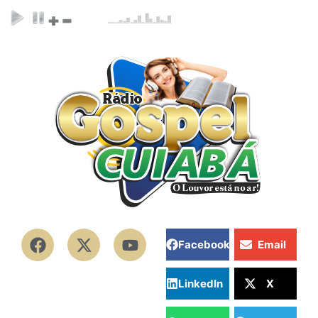
Facebook
Email
LinkedIn
X