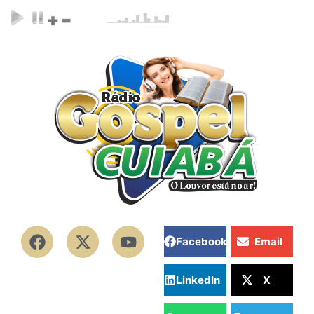
Facebook
Email
LinkedIn
X