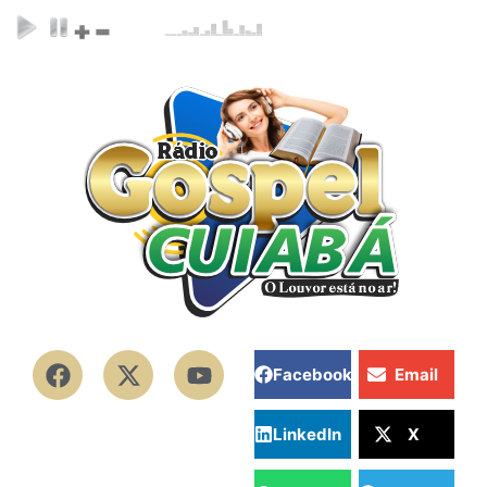
Facebook
Email
LinkedIn
X