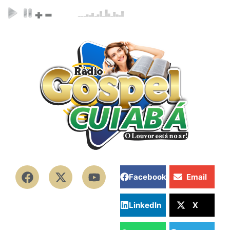
Facebook
Email
LinkedIn
X