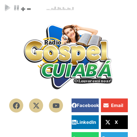
Facebook
Email
LinkedIn
X