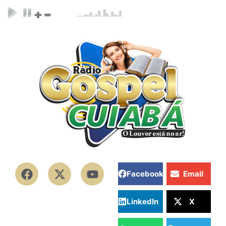
Facebook
Email
LinkedIn
X