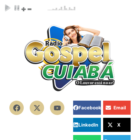
Facebook
Email
LinkedIn
X