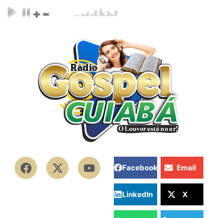
Facebook
Email
LinkedIn
X