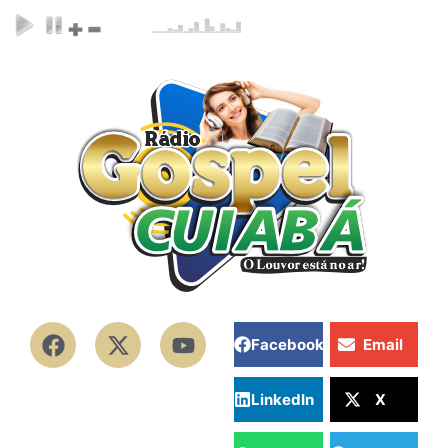
Facebook
Email
LinkedIn
X