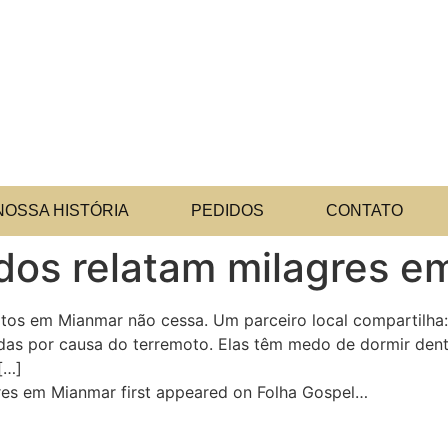
NOSSA HISTÓRIA
PEDIDOS
CONTATO
idos relatam milagres 
motos em Mianmar não cessa. Um parceiro local compartilh
s por causa do terremoto. Elas têm medo de dormir dentro 
[…]
res em Mianmar first appeared on Folha Gospel…