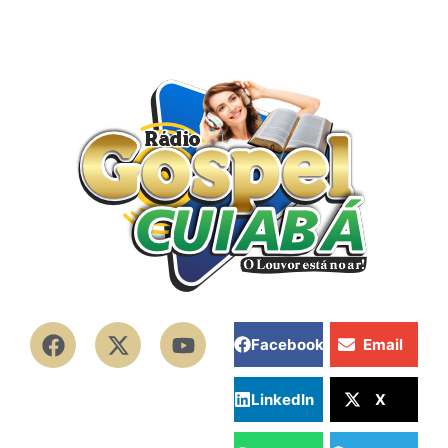
Facebook
Email
LinkedIn
X