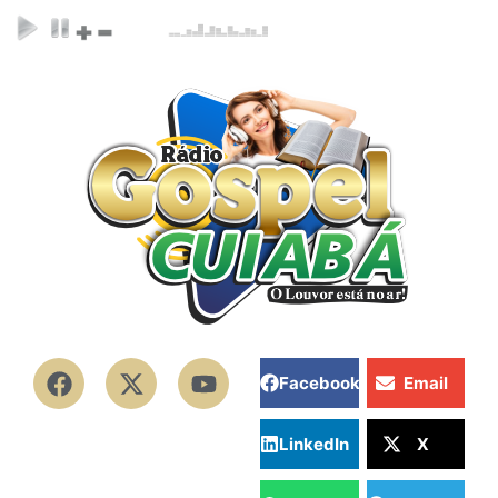
Facebook
Email
LinkedIn
X