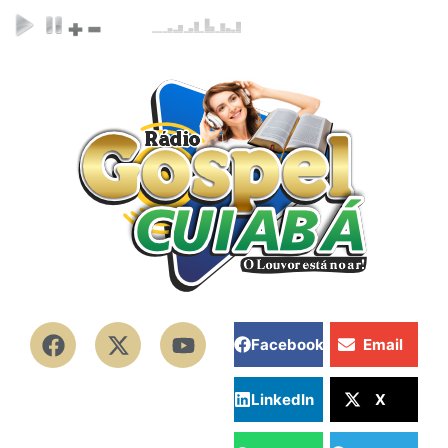
Facebook
Email
LinkedIn
X