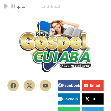
Facebook
Email
LinkedIn
X