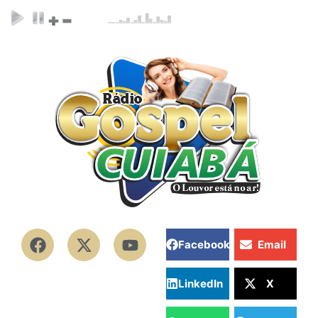
Facebook
Email
LinkedIn
X