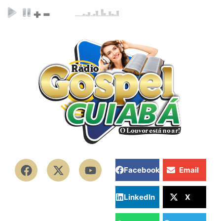
Facebook
Email
LinkedIn
X