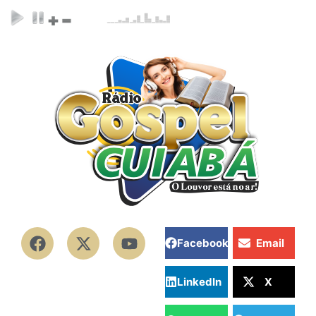
Facebook
Email
LinkedIn
X