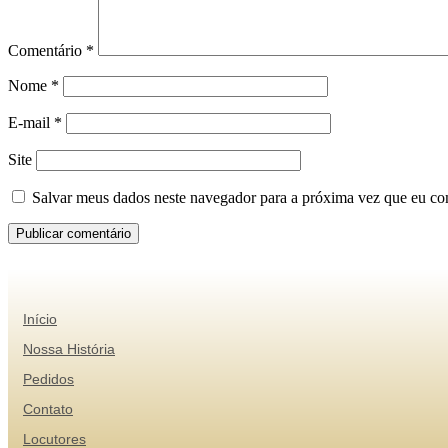
Comentário
*
Nome
*
E-mail
*
Site
Salvar meus dados neste navegador para a próxima vez que eu co
Início
Nossa História
Pedidos
Contato
Locutores