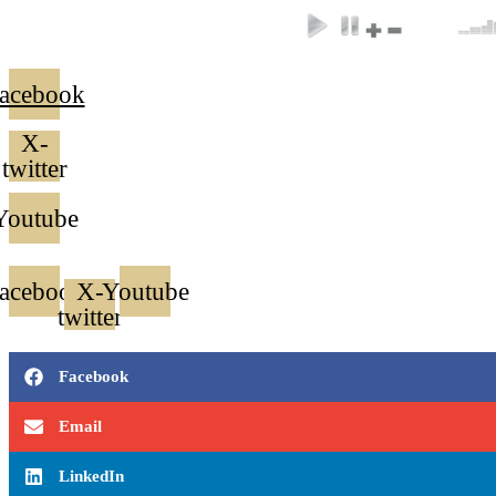
Ir
para
o
conteúdo
acebook
X-
twitter
Youtube
acebook
X-
Youtube
twitter
Facebook
Email
LinkedIn