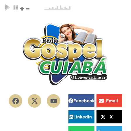
Facebook
Email
LinkedIn
X